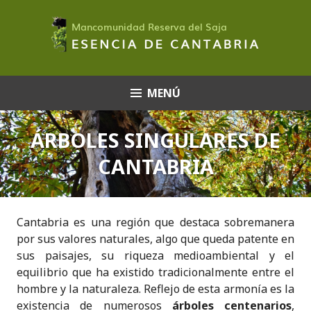
Saltar
al
contenido
MENÚ
ÁRBOLES SINGULARES DE
CANTABRIA
Cantabria
es una región que destaca sobremanera
por sus valores naturales, algo que queda patente en
sus paisajes, su riqueza medioambiental y el
equilibrio que ha existido tradicionalmente entre el
hombre y la naturaleza. Reflejo de esta armonía es la
existencia de numerosos
árboles centenarios
,