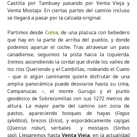
Castilla por Tambuey pasando por Venta Vieja y
Venta Mostajo. En ciertas partes del camino incluso
se llegará a pasar por la calzada original.
Partimos desde
Colsa
, de una plazuca con bebedero
que hay en la parte de arriba del pueblo, y donde
podemos aparcar el coche. Tras atravesar un paso
canadiense, seguimos la pista hacia la izquierda.
Iremos ascendiendo la cordal que divide los valles de
los ríos Queriendo y el Cambillas, rodeando el Cueto
– que si algún caminante quiere disfrutar de una
amplia panorámica puede desviarse hasta su cima,
Campanucas –, el monte Gurugú y el punto
geodésico de Sobrecomillas con sus 1272 metros de
altura. La mayor parte del camino son zona de
pastos, apareciendo bosques de hayas (
Fagus
sylvática
), brezos (
Erica
), y esporádicamente cajigas
(
Quercus robur
), serbales y mostajos (
Sorbus
spp
). Llegaremos hasta
Venta Vieja
, en la actualidad