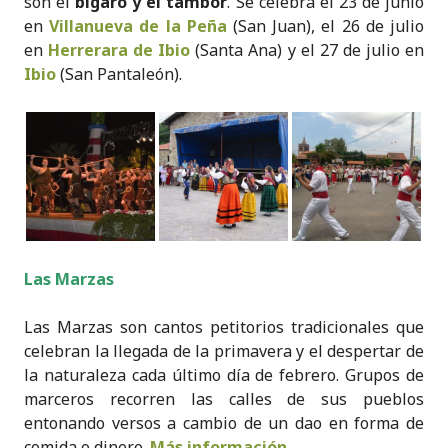
son el
bígaro
y el tambor
. Se celebra el 23 de junio
en
Villanueva de la Peña
(San Juan), el 26 de julio
en
Herrerara de Ibio
(Santa Ana) y el 27 de julio en
Ibio
(San Pantaleón).
Las Marzas
Las Marzas son cantos petitorios tradicionales que
celebran la llegada de la primavera y el despertar de
la naturaleza cada último día de febrero. Grupos de
marceros recorren las calles de sus pueblos
entonando versos a cambio de un dao en forma de
comida o dinero.
Más información
.