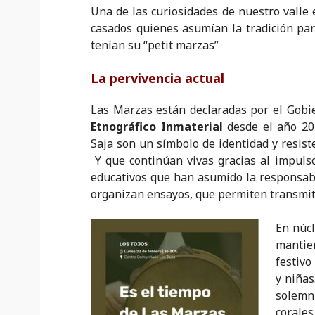
Una de las curiosidades de nuestro valle 
casados quienes asumían la tradición par
tenían su “petit marzas”
La pervivencia actual
Las Marzas están declaradas por el Gob
Etnográfico Inmaterial
desde el año 20
Saja son un símbolo de identidad y resist
Y que continúan vivas gracias al impulso
educa
tivos que han asumido la responsabi
organizan ensayos, que permiten transmitir
En núc
mantien
festivo
y niñas
solemni
corales