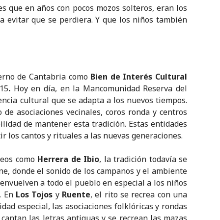
es que en años con pocos mozos solteros, eran los
a evitar que se perdiera. Y que los niños también
ierno de Cantabria como
Bien de Interés Cultural
15
.
Hoy en día, en la Mancomunidad Reserva del
encia cultural que se adapta a los nuevos tiempos.
 de asociaciones vecinales, coros ronda y centros
lidad de mantener esta tradición. Estas entidades
 los cantos y rituales a las nuevas generaciones.
leos como
Herrera de Ibio
, la tradición todavía se
e, donde el sonido de los campanos y el ambiente
 envuelven a todo el pueblo en especial a los niños
. En
Los Tojos
y
Ruente
, el rito se recrea con una
dad especial, las asociaciones folklóricas y rondas
 cantan las letras antiguas y se recrean las mazas