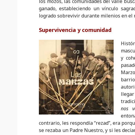
los mozos, las comunidades del valle busc
ganado, estableciendo un vínculo sagra
logrado sobrevivir durante milenios en el 
Supervivencia y comunidad
Histór
mascul
y coh
pasad
Marzo
barr
autori
llega
tradic
nos v
entona
contrario, les respondía “rezad”, era porq
se rezaba un Padre Nuestro, y si les decí