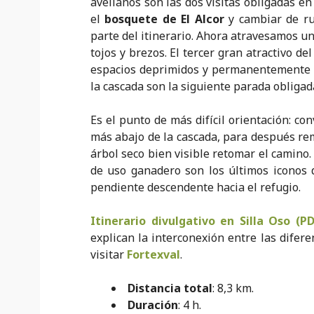
avellanos son las dos visitas obligadas e
el
bosquete de El Alcor
y cambiar de ru
parte del itinerario. Ahora atravesamos u
tojos y brezos. El tercer gran atractivo de
espacios deprimidos y permanentemente e
la cascada son la siguiente parada obligad
Es el punto de más difícil orientación: co
más abajo de la cascada, para después re
árbol seco bien visible retomar el camino.
de uso ganadero son los últimos iconos d
pendiente descendente hacia el refugio.
Itinerario divulgativo en Silla Oso (PD
explican la interconexión entre las difer
visitar
Fortexval
.
Distancia total
: 8,3 km.
Duración
: 4 h.