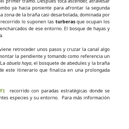
n el primer tramo. Después toca ascender, atravesar
mbo ya hacia poniente para afrontar la segunda
na zona de la braña casi desarbolada, dominada por
l recorrido lo suponen las
turberas
que ocupan los
ncharcados de ese entorno. El bosque de hayas y
a.
nviene retroceder unos pasos y cruzar la canal algo
montar la pendiente y tomando como referencia un
 La
abuela haya
, el bosquete de abedules y la braña
e este itinerario que finaliza en una prolongada
F)
: recorrido con paradas estratégicas donde se
entes especies y su entorno. Para más información