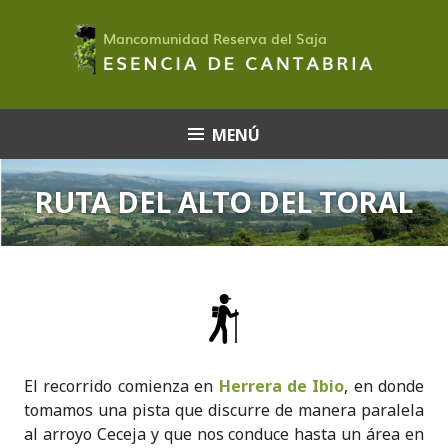
Saltar
al
contenido
MENÚ
RUTA DEL ALTO DEL TORAL
El recorrido comienza en
Herrera de Ibio
, en donde
tomamos una pista que discurre de manera paralela
al arroyo Ceceja y que nos conduce hasta un área en