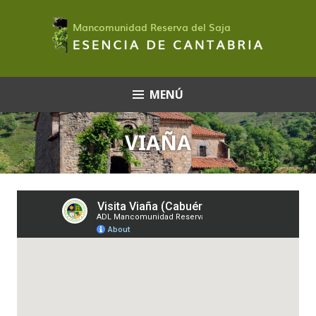
Saltar
al
contenido
MENÚ
VIAÑA