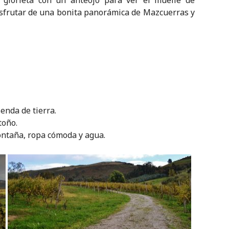
 glorieta con un anteojo para ver el muelle de
sfrutar de una bonita panorámica de Mazcuerras y
senda de tierra.
toño.
ontaña, ropa cómoda y agua.