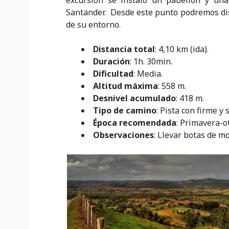
excursión se instaló un pabellón y una
Santander. Desde este punto podremos di
de su entorno.
Distancia total
: 4,10 km (ida).
Duración
: 1h. 30min.
Dificultad
: Media.
Altitud máxima
: 558 m.
Desnivel acumulado
: 418 m.
Tipo de camino
: Pista con firme y 
Época recomendada
: Primavera-o
Observaciones
: Llevar botas de m