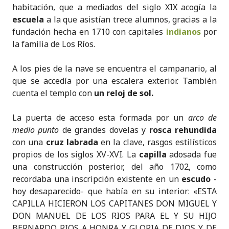
habitación, que a mediados del siglo XIX acogía la
escuela
a la que asistían trece alumnos, gracias a la
fundación hecha en 1710 con capitales
indianos
por
la familia de Los Ríos.
A los pies de la nave se encuentra el campanario, al
que se accedía por una escalera exterior. También
cuenta el templo con
un reloj de sol.
La puerta de acceso esta formada por un
arco de
medio punto
de grandes dovelas y
rosca rehundida
con una
cruz labrada
en la clave, rasgos estilísticos
propios de los siglos XV-XVI. La
capilla
adosada fue
una construcción posterior, del año 1702, como
recordaba una inscripción existente en un
escudo
-
hoy desaparecido- que había en su interior: «ESTA
CAPILLA HICIERON LOS CAPITANES DON MIGUEL Y
DON MANUEL DE LOS RIOS PARA EL Y SU HIJO
BERNARDO RIOS A HONRA Y GLORIA DE DIOS Y DE