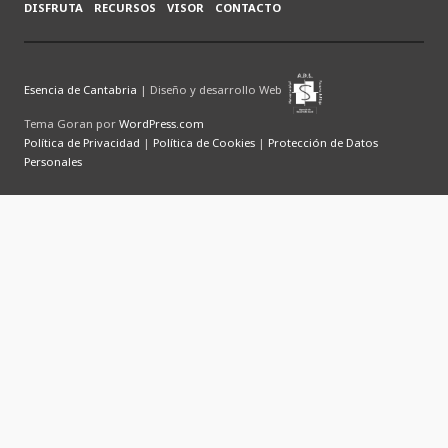
DISFRUTA
RECURSOS
VISOR
CONTACTO
Esencia de Cantabria
| Diseño y desarrollo Web
Tema Goran por
WordPress.com
Política de Privacidad
|
Política de Cookies
|
Protección de Datos
Personales