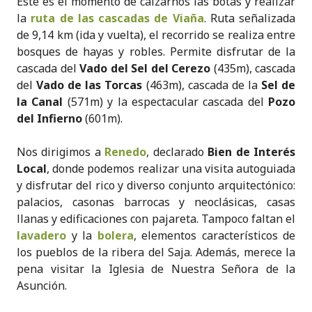
Este es el momento de calzarnos las botas y realizar
la
ruta de las cascadas de Viaña
. Ruta señalizada
de 9,14 km (ida y vuelta), el recorrido se realiza entre
bosques de hayas y robles. Permite disfrutar de la
cascada del
Vado del Sel del Cerezo
(435m), cascada
del
Vado de las Torcas
(463m), cascada de la
Sel de
la Canal
(571m) y la espectacular cascada del
Pozo
del Infierno
(601m).
Nos dirigimos a
Renedo
, declarado
Bien de Interés
Local
, donde podemos realizar una visita autoguiada
y disfrutar del rico y diverso conjunto arquitectónico:
palacios, casonas barrocas y neoclásicas, casas
llanas y edificaciones con pajareta. Tampoco faltan el
lavadero
y la
bolera
, elementos característicos de
los pueblos de la ribera del Saja. Además, merece la
pena visitar la Iglesia de Nuestra Señora de la
Asunción.