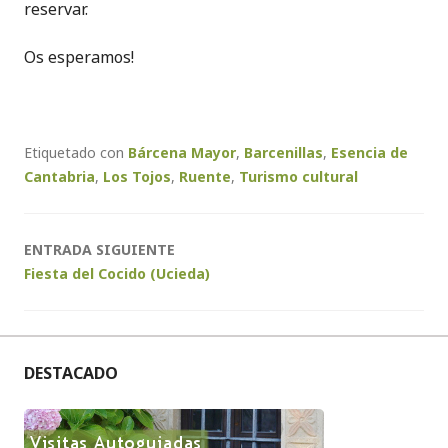
reservar.
Os esperamos!
Etiquetado con
Bárcena Mayor
,
Barcenillas
,
Esencia de
Cantabria
,
Los Tojos
,
Ruente
,
Turismo cultural
Navegación
ENTRADA SIGUIENTE
Fiesta del Cocido (Ucieda)
de
entradas
DESTACADO